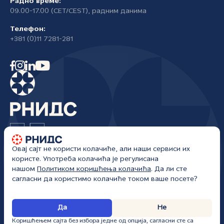
Радно време:
09.00-17.00 (CET/CEST), радним данима
Телефон:
+381 (0)11 7281-281
Овај сајт не користи колачиће, али наши сервиси их
Регистар националног интернет домена Србије
користе. Употреба колачића је регулисана
Жоржа Клемансоа 18а/I
нашом
Политиком коришћења колачића
. Да ли сте
Београд, Србија
сагласни да користимо колачиће током ваше посете?
РНИДС • Сва права задржана • kancelarija@rnids.rs • Сајт ажуриран: 07.
Да
Не
08. 2026.
Коришћењем сајта без избора једне од опција, сагласни сте са