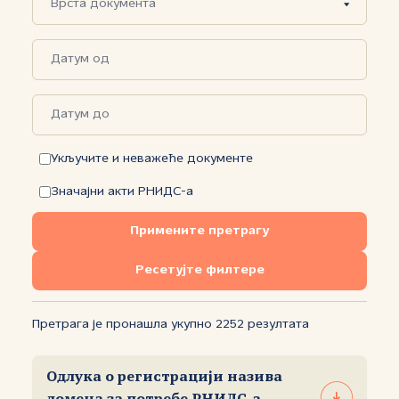
Укључите и неважеће документе
Значајни акти РНИДС-а
Примените претрагу
Ресетујте филтере
Претрага је пронашла укупно 2252 резултата
Одлука o регистрацији назива