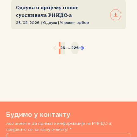
Одлука о пријему новог
суоснивача РНИДС‑а
28. 05. 2026. | Одлука | Управни одбор
...
1
2
3
226
Будимо у контакту
Ако желите да примате информације из РНИДС-а,
пријавите се на нашу е-листу! *