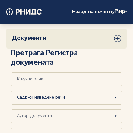
Ћир
Назад на почетну
Документи
Претрага Регистра
докумената