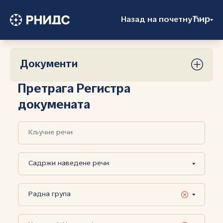
Ћир
Назад на почетну
Документи
Претрага Регистра
докумената