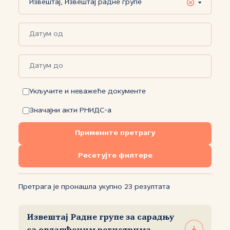
Укључите и неважеће документе
Значајни акти РНИДС-а
Примените претрагу
Ресетујте филтере
Претрага је пронашла укупно 23 резултата
Извештај Радне групе за сарадњу