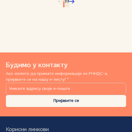
1
2
3
Будимо у контакту
Ако желите да примате информације из РНИДС-а,
пријавите се на нашу е-листу! *
Пријавите се
Корисни линкови